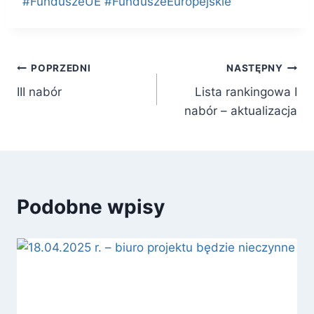
#FunduszeUE #FunduszeEuropejskie
Nawigacja
POPRZEDNI
NASTĘPNY
III nabór
Lista rankingowa I
wpisu
nabór – aktualizacja
Podobne wpisy