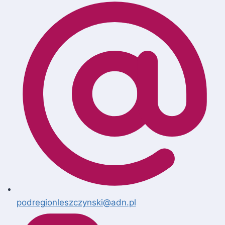
podregionleszczynski@adn.pl