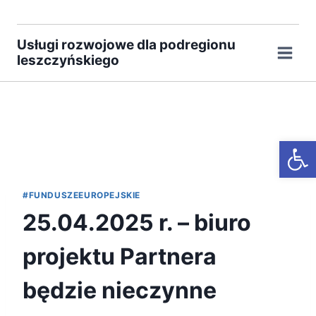
Przejdź
do
Usługi rozwojowe dla podregionu
treści
leszczyńskiego
Otwórz
#FUNDUSZEEUROPEJSKIE
25.04.2025 r. – biuro
projektu Partnera
będzie nieczynne