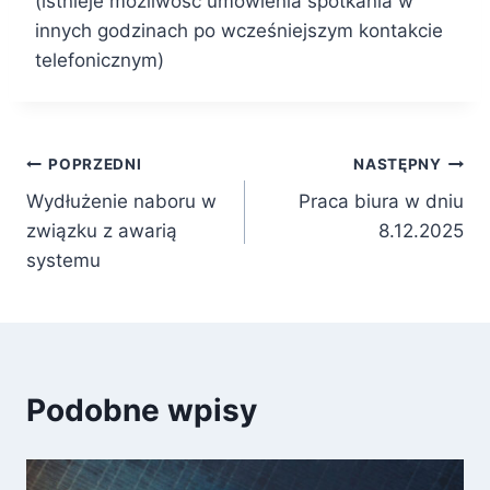
(istnieje możliwość umówienia spotkania w
innych godzinach po wcześniejszym kontakcie
telefonicznym)
Nawigacja
POPRZEDNI
NASTĘPNY
Wydłużenie naboru w
Praca biura w dniu
wpisu
związku z awarią
8.12.2025
systemu
Podobne wpisy