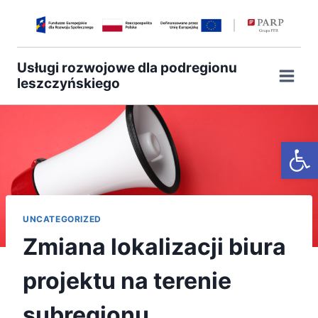
Przejdź
do
treści
Usługi rozwojowe dla podregionu
leszczyńskiego
Otwórz
UNCATEGORIZED
Zmiana lokalizacji biura
projektu na terenie
subregionu