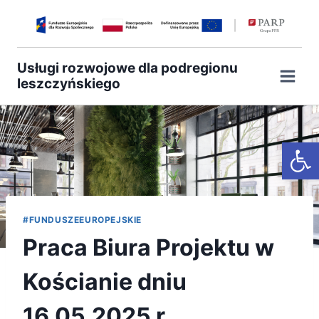
Przejdź
do
treści
Usługi rozwojowe dla podregionu
leszczyńskiego
Otwórz
#FUNDUSZEEUROPEJSKIE
Praca Biura Projektu w
Kościanie dniu
16.05.2025 r.